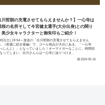
出川哲朗の充電させてもらえませんか？】一心寺は
重桜の名所そして今宮健太選手(大分出身)との関り
！美少女キャラクターと御朱印もご紹介！
18日(土) 19:54～放送の「出川哲朗の充電させてもらえません
」（前週に続き後編）で、ゴール地点が大分にある、「一心寺
っしんじ）」となっていました！オーマイガーなことに、時間切
なってしまい、出川さんらは一心寺に辿りつけま...
2024.05.16