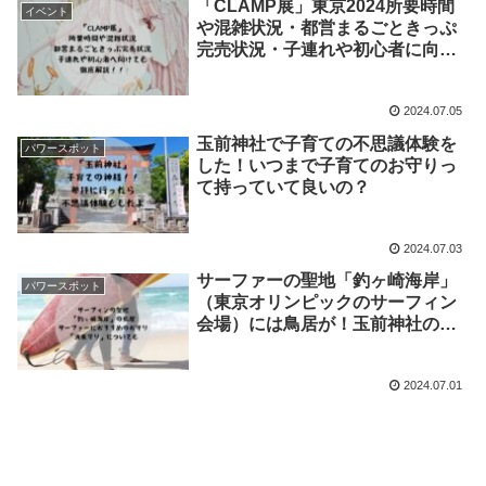
「CLAMP展」東京2024所要時間
イベント
や混雑状況・都営まるごときっぷ
完売状況・子連れや初心者に向け
ても徹底解説！
2024.07.05
玉前神社で子育ての不思議体験を
パワースポット
した！いつまで子育てのお守りっ
て持っていて良いの？
2024.07.03
サーファーの聖地「釣ヶ崎海岸」
パワースポット
（東京オリンピックのサーフィン
会場）には鳥居が！玉前神社の波
乗守はサーファーにおすすめのお
守り！
2024.07.01