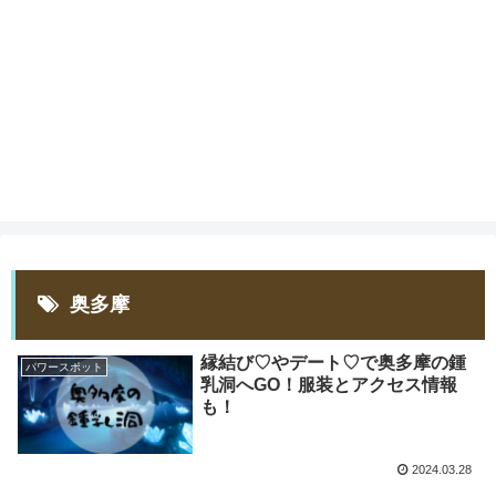
奥多摩
縁結び♡やデート♡で奥多摩の鍾
パワースポット
乳洞へGO！服装とアクセス情報
も！
2024.03.28