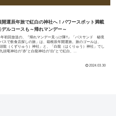
根開運辰年旅で紅白の神社へ！パワースポット満載
モデルコースも～帰れマンデー～
24年初回放送の、『帰れマンデー見っけ隊!!』「バスサンド 秘境
バスで飲食店探しの旅」は、箱根辰年開運旅。旅のゴールは、
頭龍（くずりゅう）神社」と、「白龍（はくりゅう）神社」でし
九頭竜神社の”赤”と白龍神社の”白”とで紅白、...
2024.03.30