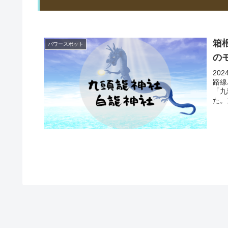
箱
パワースポット
の
20
路線
「九
た。