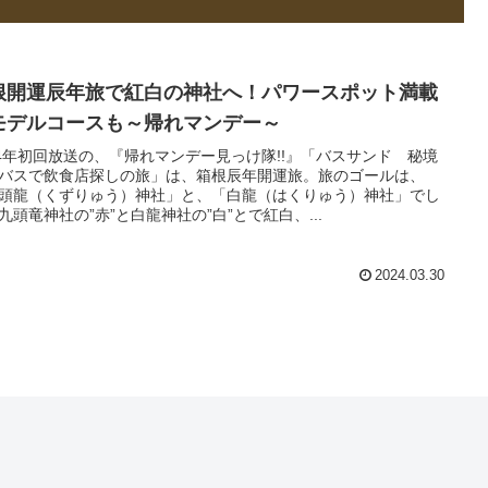
根開運辰年旅で紅白の神社へ！パワースポット満載
モデルコースも～帰れマンデー～
24年初回放送の、『帰れマンデー見っけ隊!!』「バスサンド 秘境
バスで飲食店探しの旅」は、箱根辰年開運旅。旅のゴールは、
頭龍（くずりゅう）神社」と、「白龍（はくりゅう）神社」でし
九頭竜神社の”赤”と白龍神社の”白”とで紅白、...
2024.03.30