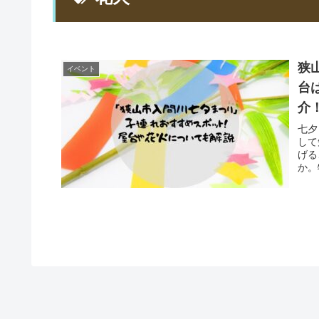
狭
イベント
台
介
七夕
して
げる
か。