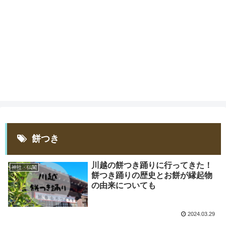
餅つき
川越の餅つき踊りに行ってきた！
神社・仏閣
餅つき踊りの歴史とお餅が縁起物
の由来についても
2024.03.29