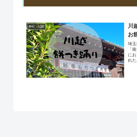
川
神社・仏閣
お
埼玉
「南
にお
れた