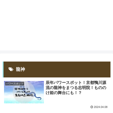
龍神
辰年パワースポット！京都鴨川源
パワースポット
流の龍神をまつる志明院！ものの
け姫の舞台にも！？
2024.04.08