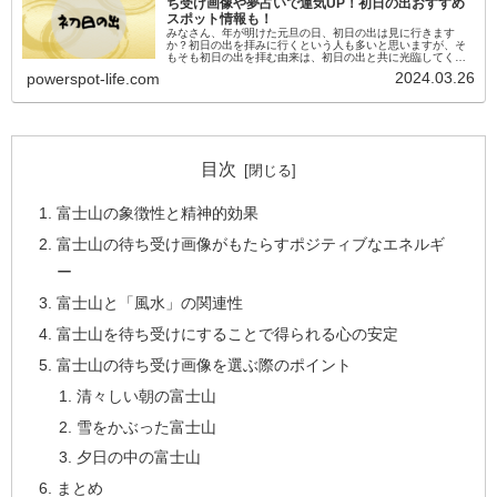
ち受け画像や夢占いで運気UP！初日の出おすすめ
スポット情報も！
みなさん、年が明けた元旦の日、初日の出は見に行きます
か？初日の出を拝みに行くという人も多いと思いますが、そ
もそも初日の出を拝む由来は、初日の出と共に光臨してくる
歳神様（年神様：としがみさま)に、「昨年の感謝と新しい年
2024.03.26
powerspot-life.com
の幸せと健康」を祈るとい...
目次
富士山の象徴性と精神的効果
富士山の待ち受け画像がもたらすポジティブなエネルギ
ー
富士山と「風水」の関連性
富士山を待ち受けにすることで得られる心の安定
富士山の待ち受け画像を選ぶ際のポイント
清々しい朝の富士山
雪をかぶった富士山
夕日の中の富士山
まとめ