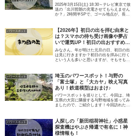
でした【2025/3/15放送回】
2025年3月15日(土) 18:30～テレビ東京で放
送の「出川哲朗の充電させてもらえません
か？」2時間半SPで、ゴール地点が、長崎
県壱岐島にある「猿岩」となっていまし
た！いのっちこと井之原快彦さんがゲスト
として初登場ということで、ご覧にな...
【2026年】初日の出を拝む由来と
パワースポット
は？スマホの待ち受け画像や夢占
いで運気UP！初日の出おすすめス
ポット情報も！
みなさん、年が明けた元旦の日、初日の出
は見に行きますか？初日の出を拝みに行く
という人も多いと思いますが、そもそも初
日の出を拝む由来は、初日の出と共に光臨
してくる歳神様（年神様：としがみさま)
に、「昨年の感謝と新しい年の幸せと健
埼玉のパワースポット！与野の
パワースポット
康」を祈るとい...
「富士塚」と「大カヤ」映え写真
あり！鉄道模型はおまけ♪
パワースポットを巡りとして、今回は、埼
玉県の大宮に隣接する与野地域を巡ってみ
ましたので、ご紹介します！今回訪れた場
所●与野公園の富士塚（スリバチ山）🗻●八
王子神社境内にある浅間神社の富士塚🗻●
与野の大カヤ←映え写真あり✨●与野郷土
人探しの「新田稲荷神社」小惑星
パワースポット
資料館（お...
探査機はやぶさ帰還で有名に！神
様情報も！