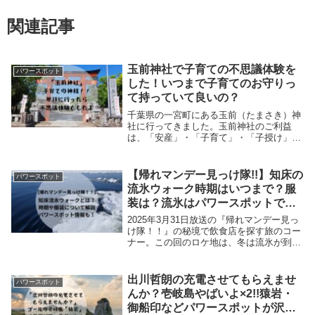
関連記事
玉前神社で子育ての不思議体験を
パワースポット
した！いつまで子育てのお守りっ
て持っていて良いの？
千葉県の一宮町にある玉前（たまさき）神
社に行ってきました。玉前神社のご利益
は、「安産」・「子育て」・「子授け」・
「縁結び」です。なんと、あまりお目にか
かることのできない、「子育て」のご利益
がある神社なのです。子育てに悩みがあっ
【帰れマンデー見っけ隊!!】知床の
パワースポット
た私が参拝した...
流氷ウォーク時期はいつまで？服
装は？流氷はパワースポットでも
あった✨
2025年3月31日放送の『帰れマンデー見っ
け隊！！』の秘境で飲食店を探す旅のコー
ナー。この回のロケ地は、冬は流氷が到来
する絶景の【世界遺産・知床】で、 旅の
ゴールは「流氷ウォーク」でした。例年、
2月から3月中旬がシーズン時期で、流氷の
出川哲朗の充電させてもらえませ
パワースポット
状況...
んか？壱岐島やばいよ×2!!猿岩・
御船印などパワースポットが沢山