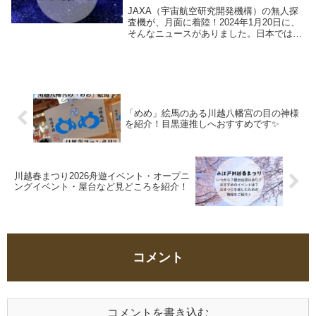
JAXA（宇宙航空研究開発機構）の無人探
査機が、月面に着陸！2024年1月20日に、
そんなニュースがありました。日本では、
月に着地した例はなく、今回が初！！の出
来事だったみたいです👏そんなJAXAの宇
宙調査と、とても関係深いパワースポット
が...
「めめ」絵馬のある川越八幡宮の目の神様
を紹介！目黒蓮推しへおすすめです✨
川越春まつり2026舟遊イベント・オープニ
ングイベント・屋台など見どころを紹介！
コメント
コメントを書き込む