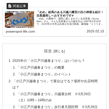
「めめ」絵馬のある川越八幡宮の目の神様を紹介！
目黒蓮推しへおすすめです✨
「めめ」の愛称で、国民に親しまれている目黒蓮（Snow
Man）さん。そんな目黒蓮さんの誕生日は 1997年2月16日
で、2025年の今年は自身が主演の映画、劇場版『トリリオン
ゲーム』の公開中に28歳の誕生日を迎えられ、大注目の昨今
ですよ...
2025.02.15
powerspot-life.com
目次
2025年の「小江戸川越春まつり」はいつから？
「小江戸川越春まつり」の概要
「小江戸川越春まつり」のイベント
「小江戸川越春まつり」で屋台はでる？場所や出店時間
は？
「小江戸川越春まつり」川越屋台村 ※3月29日
（土）10時～16時のみ
「小江戸川越春まつり」歩行者天国区間 ※3月28日