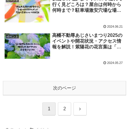
イベント
行く見どころは？屋台は何時から
何時まで？駐車場激安穴場な場所
をご紹介！花火中止の理由も
2024.06.21
高幡不動尊あじさいまつり2025の
イベント
イベントや開花状況・アクセス情
報を解説！紫陽花の花言葉は「高
嶺の花」！？
2024.05.27
次のページ
次
1
2
へ