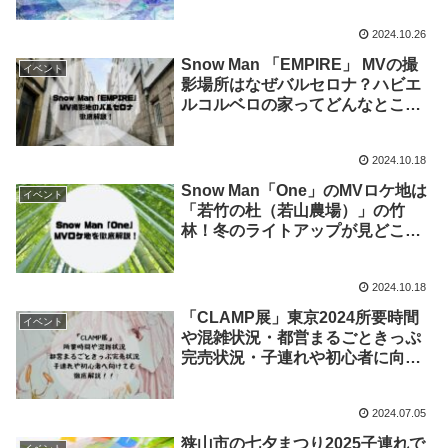
2024.10.26
Snow Man 「EMPIRE」 MVの撮
イベント
影場所はなぜバルセロナ？ハビエ
ルコルベロの家ってどんなとこ
ろ？音楽番組初披露はいつ？
2024.10.18
Snow Man「One」のMVロケ地は
イベント
「若竹の杜（若山農場）」の竹
林！冬のライトアップが見どこ
ろ！
2024.10.18
「CLAMP展」東京2024所要時間
イベント
や混雑状況・都営まるごときっぷ
完売状況・子連れや初心者に向け
ても徹底解説！
2024.07.05
狭山市の七夕まつり2025子連れで