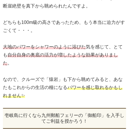
断崖絶壁を真下から眺められたんですよ。
どちらも100m級の高さであったため、もう本当に迫力がす
ごくて・・・。
大地のパワーをシャワーのように浴びた
気を感じて、とて
も
自分自身の奥底の活力が増したような効果がありまし
た
。
なので、クルーズで「猿岩」も下から眺めてみると、あな
たもこれからの生活の糧になる
パワーを感じ取れるかもし
れません✨
壱岐島に行くなら九州郵船フェリーの「御船印」を入手し
てご利益を授かろう！