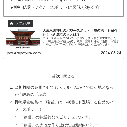
●神社仏閣・パワースポットに興味がある方
大宮氷川神社のパワースポット「蛇の池」を紹介！
行くべき属性の人とは？
パワースポットについつい訪れてしまう私がおすすめした
い、埼玉県の大宮にある、武蔵一宮氷川神社（通称：大宮氷
川神社）のパワースポット「蛇の池」をご紹介します。「蛇
の池」は、水を治める神とされるスサノオノミコトに由来
し、水難をはじめ私たちの生活...
2024.03.24
powerspot-life.com
目次
出川哲朗の充電させてもらえませんか？でロケ地となっ
た壱岐島の「猿岩」
長崎県壱岐島の「猿岩」は、神話にも登場する自然のパ
ワースポット！
「猿岩」の神話的なスピリチュアルパワー
「猿岩」の大地が作り上げた自然物のパワー