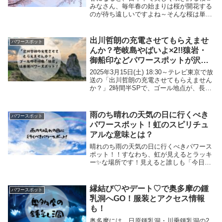
みなさん、毎年春の始まりは桜が開花する
のが待ち遠しいですよね～そんな桜は単な
る季節の花ではなく、日本人の精神文化や
自然観と深く結びついてきた特別な存在で
す。古くから桜は、「人生の節目」や「魂
出川哲朗の充電させてもらえませ
パワースポット
の成長」を象...
んか？壱岐島やばいよ×2!!猿岩・
御船印などパワースポットが沢山
でした【2025/3/15放送回】
2025年3月15日(土) 18:30～テレビ東京で放
送の「出川哲朗の充電させてもらえません
か？」2時間半SPで、ゴール地点が、長崎
県壱岐島にある「猿岩」となっていまし
た！いのっちこと井之原快彦さんがゲスト
として初登場ということで、ご覧にな...
雨のち晴れの天気の日に行くべき
パワースポット
パワースポット！虹のスピリチュ
アルな意味とは？
晴れのち雨の天気の日に行くべきパワース
ポット！！すなわち、虹が見えるとラッキ
ー✨な場所です！見えると誰しも「今日は
ツイている！」と思うはずです。雨が降っ
た後によく出るものとされますが、必ず出
るものではありません。ふとした瞬間に現
縁結び♡やデート♡で奥多摩の鍾
パワースポット
れてくれる虹...
乳洞へGO！服装とアクセス情報
も！
奥多摩には、日原鍾乳洞・川乗鍾乳洞の2