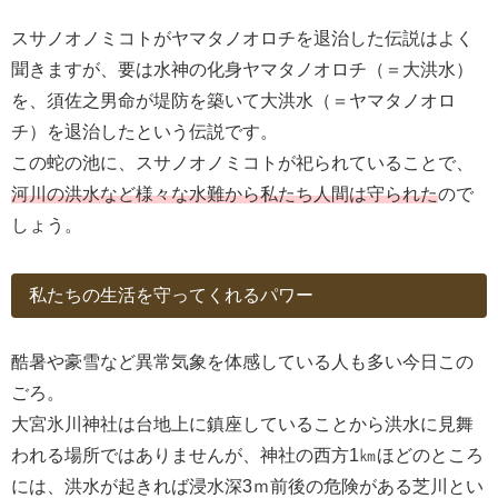
スサノオノミコトがヤマタノオロチを退治した伝説はよく
聞きますが、要は水神の化身ヤマタノオロチ（＝大洪水）
を、須佐之男命が堤防を築いて大洪水（＝ヤマタノオロ
チ）を退治したという伝説です。
この蛇の池に、スサノオノミコトが祀られていることで、
河川の洪水など様々な水難から私たち人間は守られた
ので
しょう。
私たちの生活を守ってくれるパワー
酷暑や豪雪など異常気象を体感している人も多い今日この
ごろ。
大宮氷川神社は台地上に鎮座していることから洪水に見舞
われる場所ではありませんが、神社の西方1㎞ほどのところ
には、洪水が起きれば浸水深3ｍ前後の危険がある芝川とい