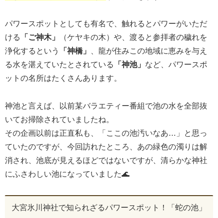
パワースポットとしても有名で、触れるとパワーがいただ
ける
「ご神木」
（ケヤキの木）や、渡ると参拝者の穢れを
浄化するという
「神橋」
、龍が住みこの地域に恵みを与え
る水を湛えていたとされている
「神池」
など、パワースポ
ットの名所はたくさんあります。
神池と言えば、以前某バラエティー番組で池の水を全部抜
いてお掃除されていましたね。
その企画以前は正直私も、「ここの池汚いなあ…」と思っ
ていたのですが、今回訪れたところ、あの緑色の濁りは解
消され、池底が見えるほどではないですが、清らかな神社
にふさわしい池になっていました🌊
大宮氷川神社で知られざるパワースポット！「蛇の池」