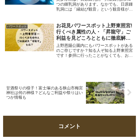
つの鍾乳洞があります。なかでも、日原鍾
乳洞には「縁結び観音」という観音様がい
らっしゃり、縁結び♡のパワースポットの
ようなので、縁を求める女子旅におすすめ
です！また、閉ざされた空間で神秘的な光
お花見パワースポット上野東照宮!
パワースポット
景を味わえる...
行くべき属性の人・「昇龍守」ご
利益を見どころとともに徹底解
説！
上野恩賜公園内にもパワースポットがある
のご存じですか？知る人ぞ知る上野東照宮
です！参拝に行ったことがなくても、お花
見や上野動物園で訪れる際に気になってい
た方も多いのではないでしょうか？2026年
4月4日(土) ～ 5月6日(水)には、「春の...
甘酒祭りの様子！富士塚のある狭山市梅宮
神社は何の神様？どんなご利益や祭りはい
つか情報も
コメント