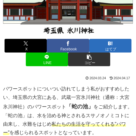
X
Facebook
はてブ
LINE
コピー
2024.03.24
2024.04.17
パワースポットについつい訪れてしまう私がおすすめした
い、埼玉県の大宮にある、武蔵一宮氷川神社（通称：大宮
「蛇の池」
氷川神社）のパワースポット
をご紹介します。
「蛇の池」は、水を治める神とされるスサノオノミコトに
由来し、水難をはじめ
私たちの生活を守ってくれる”パワ
ー”
を感じられるスポットとなっています。