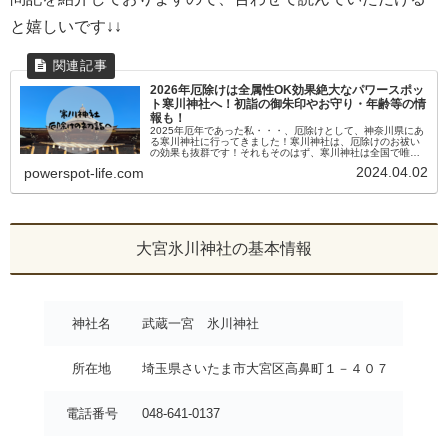
と嬉しいです↓↓
2026年厄除けは全属性OK効果絶大なパワースポッ
ト寒川神社へ！初詣の御朱印やお守り・年齢等の情
報も！
2025年厄年であった私・・・、厄除けとして、神奈川県にあ
る寒川神社に行ってきました！寒川神社は、厄除けのお祓い
の効果も抜群です！それもそのはず、寒川神社は全国で唯一
の八方除けの神社だからです。寒川神社では、年中無休で厄
2024.04.02
powerspot-life.com
除けのお祓いを行って...
大宮氷川神社の基本情報
神社名
武蔵一宮 氷川神社
所在地
埼玉県さいたま市大宮区高鼻町１－４０７
電話番号
048-641-0137