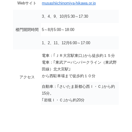
Webサイト
musashiichinomiya-hikawa.or.jp
3、4、9、10月
5:30～17:30
楼門開閉時間
5～8月
5:00～18:00
1、2、11、12月
6:00～17:00
電車：｢ＪＲ大宮駅東口｣から徒歩約１５分
電車：｢東武アーバンパークライン（東武野
田線）北大宮駅｣
から西駐車場まで徒歩約１０分
アクセス
自動車：｢さいたま新都心西Ｉ・Ｃ｣から約
15分。
｢岩槻Ｉ・Ｃ｣から約20分