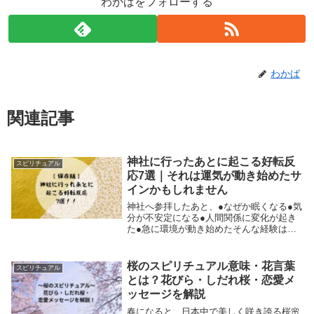
わかばをフォローする
わかば
関連記事
神社に行ったあとに起こる好転反
スピリチュアル
応7選｜それは運気が動き始めたサ
インかもしれません
神社へ参拝したあと、●なぜか眠くなる●気
分が不安定になる●人間関係に変化が起き
た●急に環境が動き始めたそんな経験はあ
りませんか？「ご利益があったのかな？」
と思う一方で、少し戸惑いや不安を感じる
人も少なくありません。実はスピリチュア
桜のスピリチュアル意味・花言葉
スピリチュアル
ルの世界で...
とは？花びら・しだれ桜・恋愛メ
ッセージを解説
春になると、日本中で美しく咲き誇る桜🌸